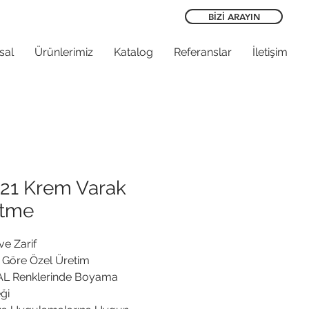
BİZİ ARAYIN
sal
Ürünlerimiz
Katalog
Referanslar
İletişim
21 Krem Varak
itme
ve Zarif
 Göre Özel Üretim
L Renklerinde Boyama 
ği