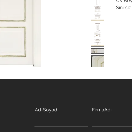
UV Boy
Sınırsı
Ad-Soyad
FirmaAdı