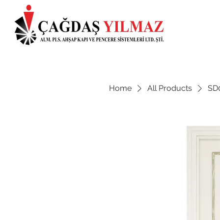
Home
All Products
SD0