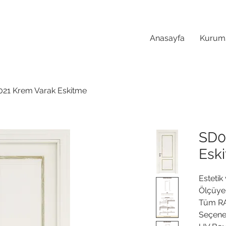
Anasayfa
Kurum
21 Krem Varak Eskitme
SD0
Esk
Estetik 
Ölçüye
Tüm RA
Seçene